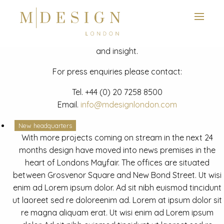
View next slide
News
Latest mdesign development project and advisory news
and insight.
For press enquiries please contact:
Tel.
+44 (0) 20 7258 8500
Email.
info@mdesignlondon.com
New headquarters
With more projects coming on stream in the next 24
months design have moved into news premises in the
heart of Londons Mayfair. The offices are situated
between Grosvenor Square and New Bond Street. Ut wisi
enim ad Lorem ipsum dolor. Ad sit nibh euismod tincidunt
ut laoreet sed re doloreenim ad. Lorem at ipsum dolor sit
re magna aliquam erat. Ut wisi enim ad Lorem ipsum