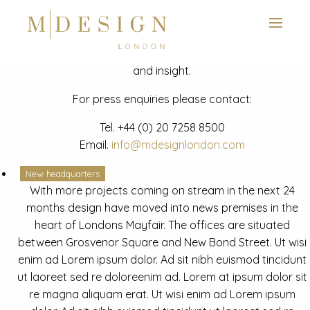
View next slide
News
Latest mdesign development project and advisory news
and insight.
For press enquiries please contact:
Tel.
+44 (0) 20 7258 8500
Email.
info@mdesignlondon.com
New headquarters
With more projects coming on stream in the next 24
months design have moved into news premises in the
heart of Londons Mayfair. The offices are situated
between Grosvenor Square and New Bond Street. Ut wisi
enim ad Lorem ipsum dolor. Ad sit nibh euismod tincidunt
ut laoreet sed re doloreenim ad. Lorem at ipsum dolor sit
re magna aliquam erat. Ut wisi enim ad Lorem ipsum