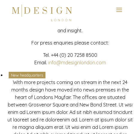
View next slide
News
Latest mdesign development project and advisory news
and insight.
For press enquiries please contact:
Tel.
+44 (0) 20 7258 8500
Email.
info@mdesignlondon.com
New headquarters
With more projects coming on stream in the next 24
months design have moved into news premises in the
heart of Londons Mayfair. The offices are situated
between Grosvenor Square and New Bond Street. Ut wisi
enim ad Lorem ipsum dolor. Ad sit nibh euismod tincidunt
ut laoreet sed re doloreenim ad. Lorem at ipsum dolor sit
re magna aliquam erat. Ut wisi enim ad Lorem ipsum