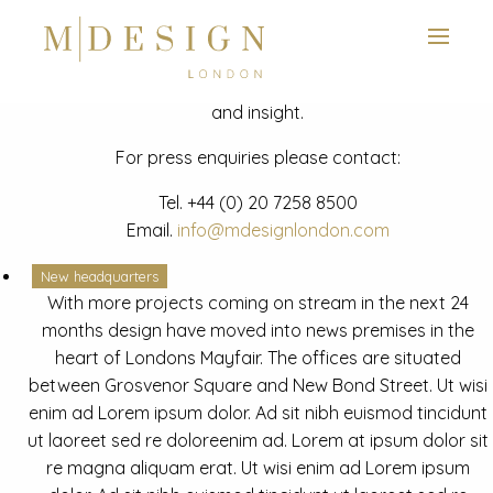
View next slide
News
Latest mdesign development project and advisory news
and insight.
For press enquiries please contact:
Tel.
+44 (0) 20 7258 8500
Email.
info@mdesignlondon.com
New headquarters
With more projects coming on stream in the next 24
months design have moved into news premises in the
heart of Londons Mayfair. The offices are situated
between Grosvenor Square and New Bond Street. Ut wisi
enim ad Lorem ipsum dolor. Ad sit nibh euismod tincidunt
ut laoreet sed re doloreenim ad. Lorem at ipsum dolor sit
re magna aliquam erat. Ut wisi enim ad Lorem ipsum