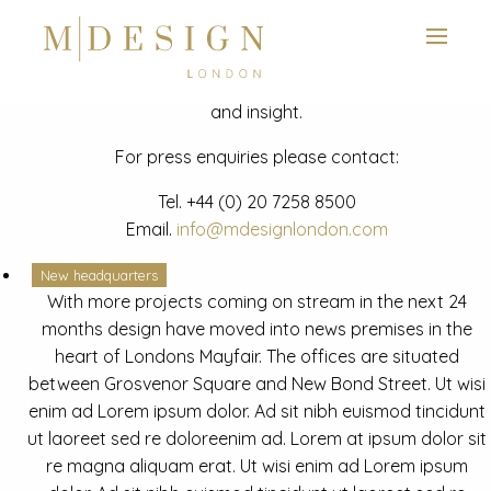
View next slide
News
Latest mdesign development project and advisory news
and insight.
For press enquiries please contact:
Tel.
+44 (0) 20 7258 8500
Email.
info@mdesignlondon.com
New headquarters
With more projects coming on stream in the next 24
months design have moved into news premises in the
heart of Londons Mayfair. The offices are situated
between Grosvenor Square and New Bond Street. Ut wisi
enim ad Lorem ipsum dolor. Ad sit nibh euismod tincidunt
ut laoreet sed re doloreenim ad. Lorem at ipsum dolor sit
re magna aliquam erat. Ut wisi enim ad Lorem ipsum