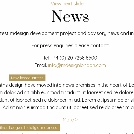
View next slide
News
test mdesign development project and advisory news and ins
For press enquiries please contact:
Tel.
+44 (0) 20 7258 8500
Email.
info@mdesignlondon.com
New headquarters
ths design have moved into news premises in the heart of L
dolor. Ad sit nibh euismod tincidunt ut laoreet sed re dolor
idunt ut laoreet sed re doloreenim ad. Lorem at ipsum dolor s
Ad sit nibh euismod tincidunt ut laoreet sed re doloreenim a
More >
ilner Lodge officially announced