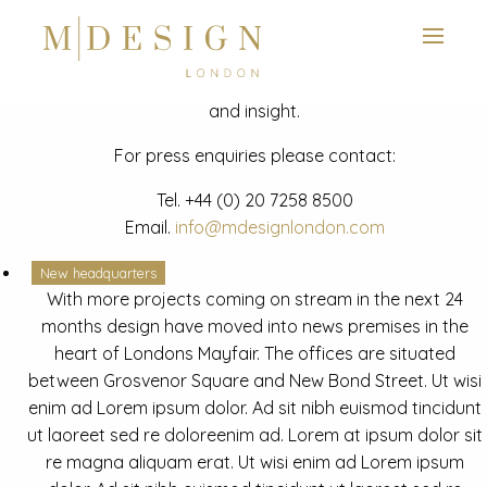
View next slide
News
Latest mdesign development project and advisory news
and insight.
For press enquiries please contact:
Tel.
+44 (0) 20 7258 8500
Email.
info@mdesignlondon.com
New headquarters
With more projects coming on stream in the next 24
months design have moved into news premises in the
heart of Londons Mayfair. The offices are situated
between Grosvenor Square and New Bond Street. Ut wisi
enim ad Lorem ipsum dolor. Ad sit nibh euismod tincidunt
ut laoreet sed re doloreenim ad. Lorem at ipsum dolor sit
re magna aliquam erat. Ut wisi enim ad Lorem ipsum