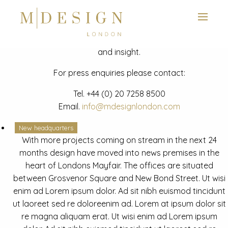
View next slide
News
Latest mdesign development project and advisory news
and insight.
For press enquiries please contact:
Tel.
+44 (0) 20 7258 8500
Email.
info@mdesignlondon.com
New headquarters
With more projects coming on stream in the next 24
months design have moved into news premises in the
heart of Londons Mayfair. The offices are situated
between Grosvenor Square and New Bond Street. Ut wisi
enim ad Lorem ipsum dolor. Ad sit nibh euismod tincidunt
ut laoreet sed re doloreenim ad. Lorem at ipsum dolor sit
re magna aliquam erat. Ut wisi enim ad Lorem ipsum