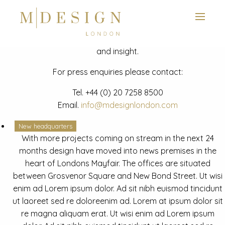
View next slide
News
Latest mdesign development project and advisory news
and insight.
For press enquiries please contact:
Tel.
+44 (0) 20 7258 8500
Email.
info@mdesignlondon.com
New headquarters
With more projects coming on stream in the next 24
months design have moved into news premises in the
heart of Londons Mayfair. The offices are situated
between Grosvenor Square and New Bond Street. Ut wisi
enim ad Lorem ipsum dolor. Ad sit nibh euismod tincidunt
ut laoreet sed re doloreenim ad. Lorem at ipsum dolor sit
re magna aliquam erat. Ut wisi enim ad Lorem ipsum