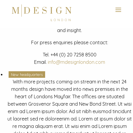
View next slide
News
Latest mdesign development project and advisory news
and insight.
For press enquiries please contact:
Tel.
+44 (0) 20 7258 8500
Email.
info@mdesignlondon.com
New headquarters
With more projects coming on stream in the next 24
months design have moved into news premises in the
heart of Londons Mayfair. The offices are situated
between Grosvenor Square and New Bond Street. Ut wisi
enim ad Lorem ipsum dolor. Ad sit nibh euismod tincidunt
ut laoreet sed re doloreenim ad. Lorem at ipsum dolor sit
re magna aliquam erat. Ut wisi enim ad Lorem ipsum