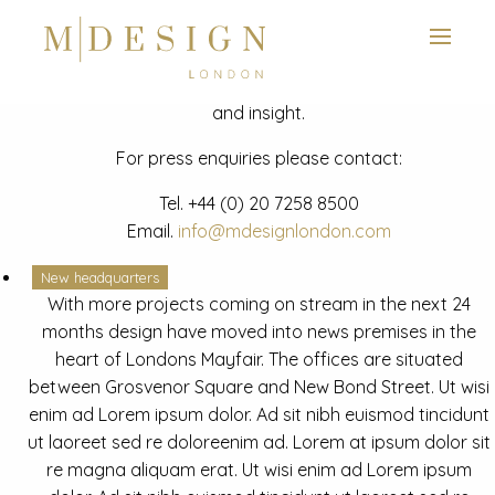
View next slide
News
Latest mdesign development project and advisory news
and insight.
For press enquiries please contact:
Tel.
+44 (0) 20 7258 8500
Email.
info@mdesignlondon.com
New headquarters
With more projects coming on stream in the next 24
months design have moved into news premises in the
heart of Londons Mayfair. The offices are situated
between Grosvenor Square and New Bond Street. Ut wisi
enim ad Lorem ipsum dolor. Ad sit nibh euismod tincidunt
ut laoreet sed re doloreenim ad. Lorem at ipsum dolor sit
re magna aliquam erat. Ut wisi enim ad Lorem ipsum