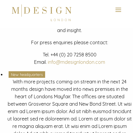
View next slide
News
Latest mdesign development project and advisory news
and insight.
For press enquiries please contact:
Tel.
+44 (0) 20 7258 8500
Email.
info@mdesignlondon.com
New headquarters
With more projects coming on stream in the next 24
months design have moved into news premises in the
heart of Londons Mayfair. The offices are situated
between Grosvenor Square and New Bond Street. Ut wisi
enim ad Lorem ipsum dolor. Ad sit nibh euismod tincidunt
ut laoreet sed re doloreenim ad. Lorem at ipsum dolor sit
re magna aliquam erat. Ut wisi enim ad Lorem ipsum