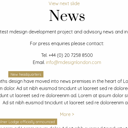
View next slide
News
test mdesign development project and advisory news and ins
For press enquiries please contact:
Tel.
+44 (0) 20 7258 8500
Email.
info@mdesignlondon.com
New headquarters
ths design have moved into news premises in the heart of L
dolor. Ad sit nibh euismod tincidunt ut laoreet sed re dolor
idunt ut laoreet sed re doloreenim ad. Lorem at ipsum dolor s
Ad sit nibh euismod tincidunt ut laoreet sed re doloreenim a
More >
ilner Lodge officially announced