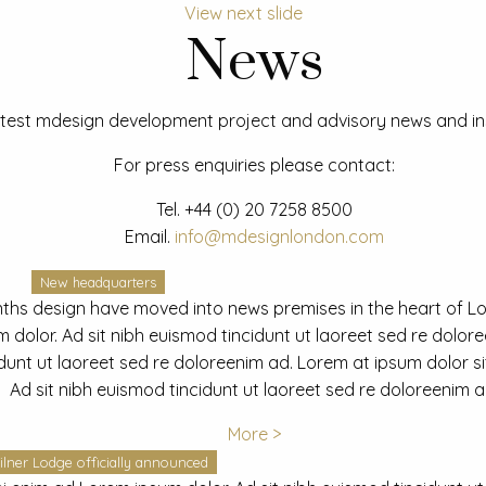
View next slide
News
test mdesign development project and advisory news and ins
For press enquiries please contact:
Tel.
+44 (0) 20 7258 8500
Email.
info@mdesignlondon.com
New headquarters
ths design have moved into news premises in the heart of L
dolor. Ad sit nibh euismod tincidunt ut laoreet sed re dolor
idunt ut laoreet sed re doloreenim ad. Lorem at ipsum dolor s
Ad sit nibh euismod tincidunt ut laoreet sed re doloreenim a
More >
ilner Lodge officially announced