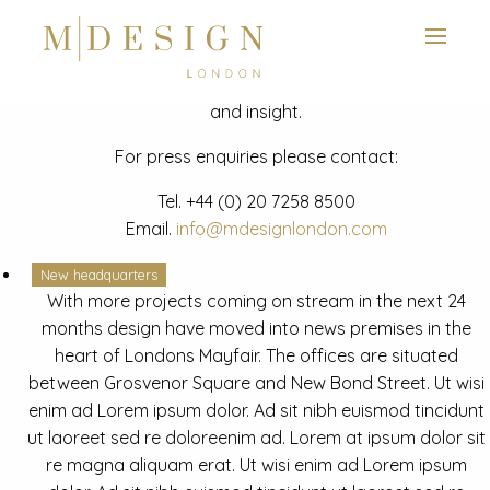
View next slide
News
Latest mdesign development project and advisory news
and insight.
For press enquiries please contact:
Tel.
+44 (0) 20 7258 8500
Email.
info@mdesignlondon.com
New headquarters
With more projects coming on stream in the next 24
months design have moved into news premises in the
heart of Londons Mayfair. The offices are situated
between Grosvenor Square and New Bond Street. Ut wisi
enim ad Lorem ipsum dolor. Ad sit nibh euismod tincidunt
ut laoreet sed re doloreenim ad. Lorem at ipsum dolor sit
re magna aliquam erat. Ut wisi enim ad Lorem ipsum