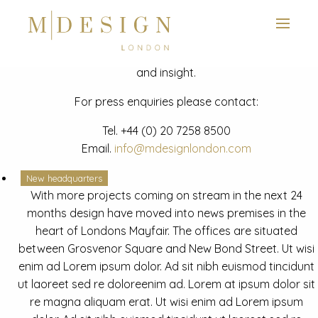
View next slide
News
Latest mdesign development project and advisory news
and insight.
For press enquiries please contact:
Tel.
+44 (0) 20 7258 8500
Email.
info@mdesignlondon.com
New headquarters
With more projects coming on stream in the next 24
months design have moved into news premises in the
heart of Londons Mayfair. The offices are situated
between Grosvenor Square and New Bond Street. Ut wisi
enim ad Lorem ipsum dolor. Ad sit nibh euismod tincidunt
ut laoreet sed re doloreenim ad. Lorem at ipsum dolor sit
re magna aliquam erat. Ut wisi enim ad Lorem ipsum