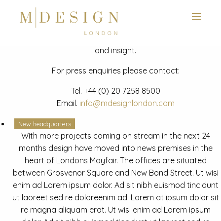
View next slide
News
Latest mdesign development project and advisory news
and insight.
For press enquiries please contact:
Tel.
+44 (0) 20 7258 8500
Email.
info@mdesignlondon.com
New headquarters
With more projects coming on stream in the next 24
months design have moved into news premises in the
heart of Londons Mayfair. The offices are situated
between Grosvenor Square and New Bond Street. Ut wisi
enim ad Lorem ipsum dolor. Ad sit nibh euismod tincidunt
ut laoreet sed re doloreenim ad. Lorem at ipsum dolor sit
re magna aliquam erat. Ut wisi enim ad Lorem ipsum