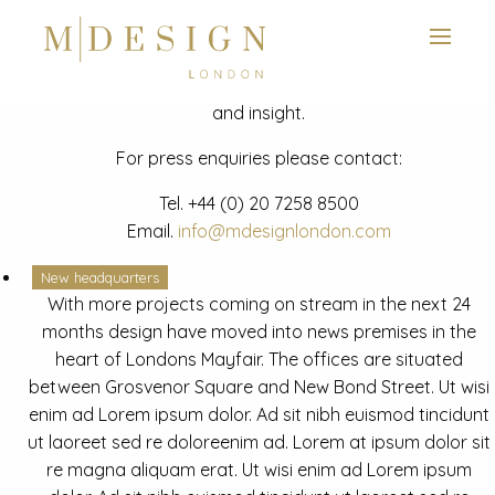
View next slide
News
Latest mdesign development project and advisory news
and insight.
For press enquiries please contact:
Tel.
+44 (0) 20 7258 8500
Email.
info@mdesignlondon.com
New headquarters
With more projects coming on stream in the next 24
months design have moved into news premises in the
heart of Londons Mayfair. The offices are situated
between Grosvenor Square and New Bond Street. Ut wisi
enim ad Lorem ipsum dolor. Ad sit nibh euismod tincidunt
ut laoreet sed re doloreenim ad. Lorem at ipsum dolor sit
re magna aliquam erat. Ut wisi enim ad Lorem ipsum