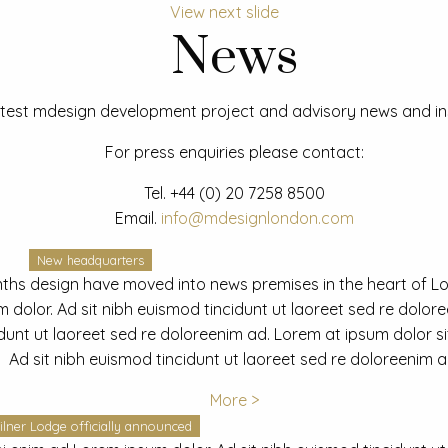
View next slide
News
test mdesign development project and advisory news and ins
For press enquiries please contact:
Tel.
+44 (0) 20 7258 8500
Email.
info@mdesignlondon.com
New headquarters
ths design have moved into news premises in the heart of L
dolor. Ad sit nibh euismod tincidunt ut laoreet sed re dolor
idunt ut laoreet sed re doloreenim ad. Lorem at ipsum dolor s
Ad sit nibh euismod tincidunt ut laoreet sed re doloreenim a
More >
ilner Lodge officially announced