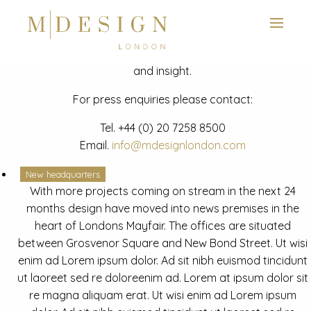
View next slide
News
Latest mdesign development project and advisory news
and insight.
For press enquiries please contact:
Tel.
+44 (0) 20 7258 8500
Email.
info@mdesignlondon.com
New headquarters
With more projects coming on stream in the next 24
months design have moved into news premises in the
heart of Londons Mayfair. The offices are situated
between Grosvenor Square and New Bond Street. Ut wisi
enim ad Lorem ipsum dolor. Ad sit nibh euismod tincidunt
ut laoreet sed re doloreenim ad. Lorem at ipsum dolor sit
re magna aliquam erat. Ut wisi enim ad Lorem ipsum