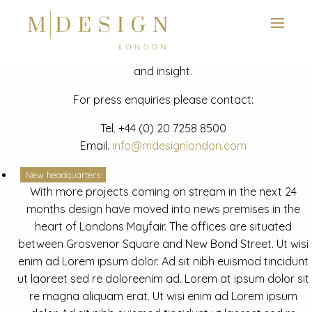
View next slide
News
Latest mdesign development project and advisory news
and insight.
For press enquiries please contact:
Tel.
+44 (0) 20 7258 8500
Email.
info@mdesignlondon.com
New headquarters
With more projects coming on stream in the next 24
months design have moved into news premises in the
heart of Londons Mayfair. The offices are situated
between Grosvenor Square and New Bond Street. Ut wisi
enim ad Lorem ipsum dolor. Ad sit nibh euismod tincidunt
ut laoreet sed re doloreenim ad. Lorem at ipsum dolor sit
re magna aliquam erat. Ut wisi enim ad Lorem ipsum